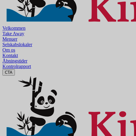
Velkommen
Take Away
Menuer
Selskabslokaler
Om os
Kontakt
Åbningstider
Kontrolrapport
CTA