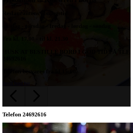
Restaurantens åbningstid
onsdag - torsdag - fredag - lørdag - søndag
Fra kl. 17.00 - til kl. 21.30
HUSK AT BESTILLE BORD I GOD TID PÅ TLF.
24692616
Telefon besvares fra kl.15:00.
Bestil bord her
Telefon 24692616