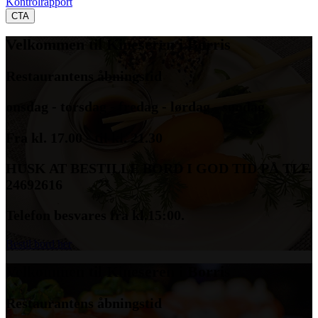
Kontrolrapport
CTA
Velkommen til Kineseren i Borris
Restaurantens åbningstid
onsdag - torsdag - fredag - lørdag - søndag
Fra kl. 17.00 - til kl. 21.30
HUSK AT BESTILLE BORD I GOD TID PÅ TLF.
24692616
Telefon besvares fra kl.15:00.
Bestil bord her
Velkommen til Kineseren i Borris
Restaurantens åbningstid