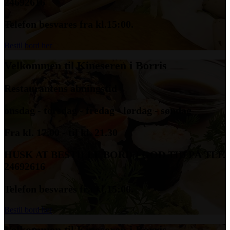
24692616
Telefon besvares fra kl.15:00.
Bestil bord her
Velkommen til Kineseren i Borris
Restaurantens åbningstid
onsdag - torsdag - fredag - lørdag - søndag
Fra kl. 17.00 - til kl. 21.30
HUSK AT BESTILLE BORD I GOD TID PÅ TLF.
24692616
Telefon besvares fra kl.15:00.
Bestil bord her
Velkommen til Kineseren i Borris