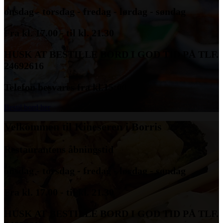
onsdag - torsdag - fredag - lørdag - søndag
Fra kl. 17.00 - til kl. 21.30
HUSK AT BESTILLE BORD I GOD TID PÅ TLF.
24692616
Telefon besvares fra kl.15:00.
Bestil bord her
Velkommen til Kineseren i Borris
Restaurantens åbningstid
onsdag - torsdag - fredag - lørdag - søndag
Fra kl. 17.00 - til kl. 21.30
HUSK AT BESTILLE BORD I GOD TID PÅ TLF.