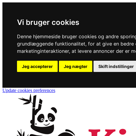
Vi bruger cookies
Denne hjemmeside bruger cookies og andre sporingst
grundlæggende funktionalitet
,
for at give en bedr
marketinginteraktioner
,
at levere annoncer der er m
Jeg accepterer
Jeg nægter
Skift indstillinger
Update cookies preferences