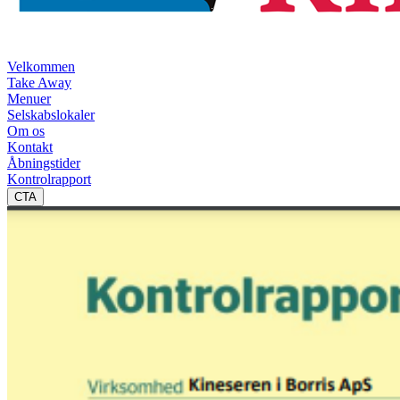
Velkommen
Take Away
Menuer
Selskabslokaler
Om os
Kontakt
Åbningstider
Kontrolrapport
CTA