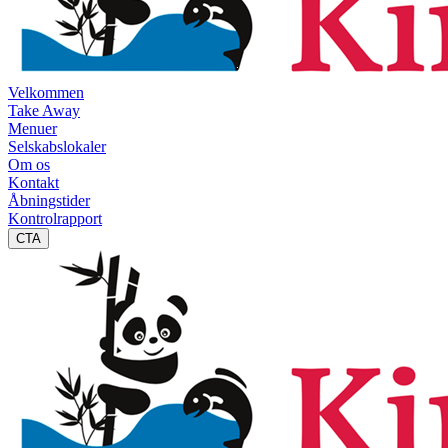
Velkommen
Take Away
Menuer
Selskabslokaler
Om os
Kontakt
Åbningstider
Kontrolrapport
CTA