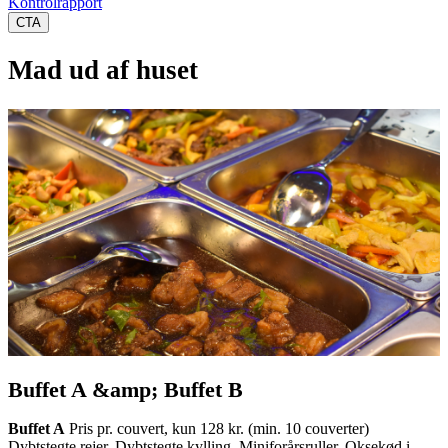
Kontrolrapport
CTA
Mad ud af huset
Buffet A &amp; Buffet B
Buffet A
Pris pr. couvert, kun 128 kr. (min. 10 couverter)
Dybtstegte rejer, Dybtstegte kylling, Miniforårsruller, Oksekød i