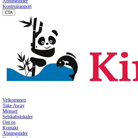
Åbningstider
Kontrolrapport
CTA
Velkommen
Take Away
Menuer
Selskabslokaler
Om os
Kontakt
Åbningstider